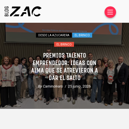
DESDE DENTRO
DESDE LA AZUCARERA
HABLAR EN PÚBLICO NO VA
SOLO DE HABLAR
By CaminoIvars
/ 2 junio, 2026