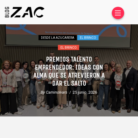
DESDE DENTRO
DESDE LA AZUCARERA
HABLAR EN PÚBLICO NO VA
SOLO DE HABLAR
By CaminoIvars
/ 2 junio, 2026