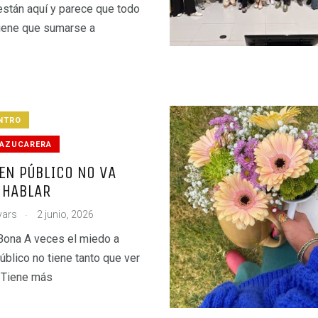
están aquí y parece que todo
iene que sumarse a
NTRO
 AZUCARERA
EN PÚBLICO NO VA
 HABLAR
.
vars
2 junio, 2026
Bona A veces el miedo a
úblico no tiene tanto que ver
. Tiene más