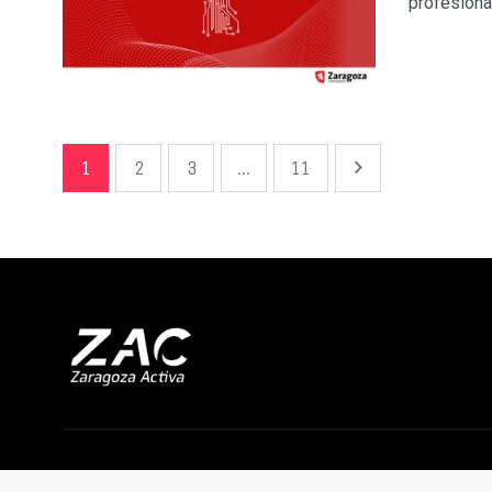
profesiona
1
2
3
...
11