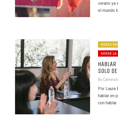
verano ya 
el mundo t
DESDE DE
DESDE LA
HABLAR 
SOLO DE
By
CaminoI
Por Laura 
hablar en p
con hablar