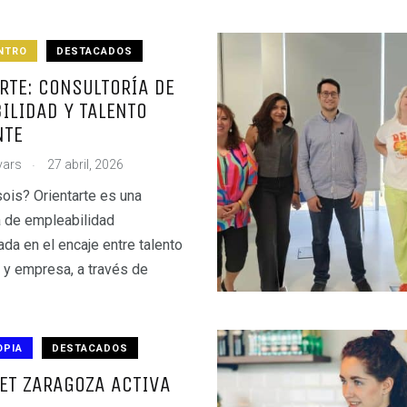
NTRO
DESTACADOS
RTE: CONSULTORÍA DE
ILIDAD Y TALENTO
NTE
.
vars
27 abril, 2026
ois? Orientarte es una
a de empleabilidad
ada en el encaje entre talento
y empresa, a través de
OPIA
DESTACADOS
ET ZARAGOZA ACTIVA