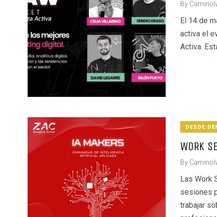
By
CaminoI
El 14 de m
activa el
Activa. Es
DESDE DE
WORK SE
By
CaminoI
Las Work 
sesiones p
trabajar s