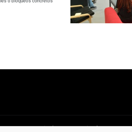
les o bloqueos concretos
ZARAGOZA ACTIVA © 2021 |
POLÍTICA DE PRIVACIDAD
| DISEÑO WEB
ESTUDIO BLU