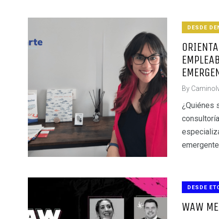
DESDE DE
ORIENTA
EMPLEAB
EMERGE
By
CaminoI
¿Quiénes s
consultorí
especializ
emergente 
DESDE ET
WAW ME