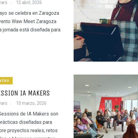
.
vars
15 abril, 2026
ayo se celebra en Zaragoza
 evento Waw Meet Zaragoza
ta jornada está diseñada para
NTRO
SSION IA MAKERS
.
vars
10 marzo, 2026
Sessions de IA Makers son
rácticas diseñadas para
obre proyectos reales, retos