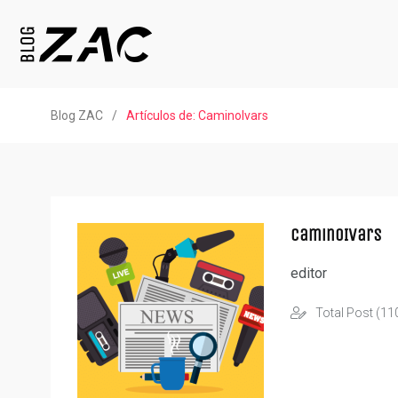
Blog ZAC
/
Artículos de: CaminoIvars
CaminoIvars
editor
Total Post (11