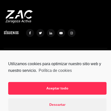
SÍGUENOS
ZARAGOZA ACTIVA © 2021 |
POLÍTICA DE PRIVACIDAD
| DISEÑO WEB
ESTUDIO
Utilizamos cookies para optimizar nuestro sitio web y
BLU
nuestro servicio.
Política de cookies
Aceptar todo
Descartar