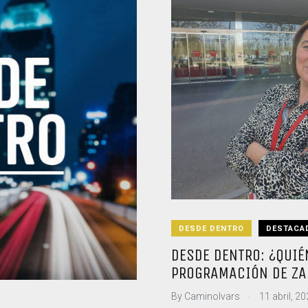
DESDE DENTRO
DESTACA
DESDE DENTRO: ¿QUIÉ
PROGRAMACIÓN DE Z
.
By
CaminoIvars
11 abril, 2