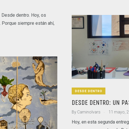
 Desde dentro. Hoy, os
 Porque siempre están ahí,
DESDE DENTRO
DESDE DENTRO: UN PA
.
By
CaminoIvars
11 mayo, 
Hoy, en esta segunda entr