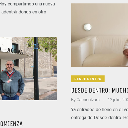
! Hoy compartimos una nueva
 adentrándonos en otro
DESDE DENTRO
DESDE DENTRO: MUCH
.
By
CaminoIvars
12 julio, 20
Ya entrados de lleno en el 
entrega de Desde dentro. H
COMIENZA