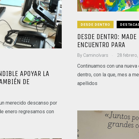
DESDE DENTRO
DESTACA
DESDE DENTRO: MADE 
ENCUENTRO PARA
.
By
CaminoIvars
28 febrero,
Continuamos con una nueva 
NDIBLE APOYAR LA
dentro, con la que, mes a m
TAMBIÉN DE
apellidos
 un merecido descanso por
 de enero regresamos con