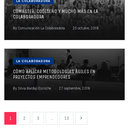
LA COLABORADORA
COMASTER, CODISEÑO Y MUCHO MÁS EN LA
COLABORADORA
.
By
Comunicación La Colaboradora
25 octubre, 2018
LA COLABORADORA
CÓMO APLICAR METODOLOGÍAS ÁGILES EN
PROYECTOS EMPRENDEDORES
.
By
Silvia Bardají Escriche
27 septiembre, 2018
1
2
3
...
13