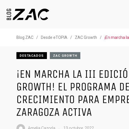
Blog ZAC
/
Desde eTOPIA
/
ZAC Growth
/
¡En marcha la
DESTACADOS
ZAC GROWTH
¡EN MARCHA LA III EDICI
GROWTH! EL PROGRAMA D
CRECIMIENTO PARA EMPR
ZARAGOZA ACTIVA
.
Amelia Cazorla
13 octubre, 2022