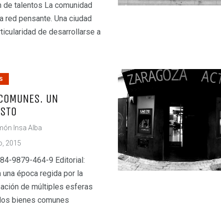
n de talentos La comunidad
na red pensante. Una ciudad
rticularidad de desarrollarse a
S
COMUNES. UN
ESTO
ón Insa Alba
o, 2015
84-9879-464-9 Editorial:
una época regida por la
zación de múltiples esferas
, los bienes comunes