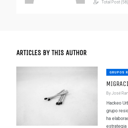
Total Post (58
ARTICLES BY THIS AUTHOR
GRUPOS R
MIGRAC
By
José Ram
Hackeo Ur
grupo resi
ha elabora
estrategia