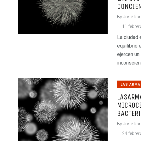
CONCIEN
By
José Ram
.
11 febrer
La ciudad 
equilibrio 
ejercen un
inconscient
LAS ARMA
LASARM
MICROC
BACTERI
By
José Ram
.
24 febrer