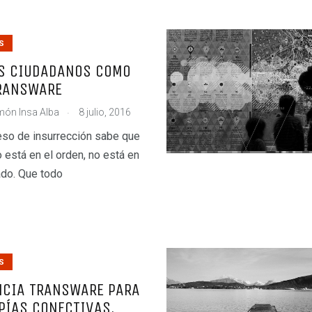
S
BS CIUDADANOS COMO
TRANSWARE
.
ón Insa Alba
8 julio, 2016
so de insurrección sabe que
o está en el orden, no está en
ado. Que todo
S
NCIA TRANSWARE PARA
PÍAS CONECTIVAS.