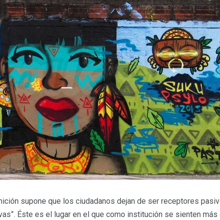
finición supone que los ciudadanos dejan de ser receptores pasiv
ivas”. Éste es el lugar en el que como institución se sienten m