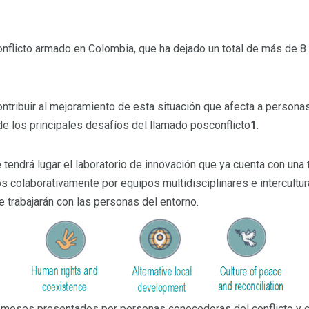
nflicto armado en Colombia, que ha dejado un total de más de 8 
ribuir al mejoramiento de esta situación que afecta a personas y
e los principales desafíos del llamado posconflicto
1
.
ue tendrá lugar el laboratorio de innovación que ya cuenta con una
 colaborativamente por equipos multidisciplinares e intercultu
e trabajarán con las personas del entorno.
 meses presentados por personas conocedoras del conflicto y c