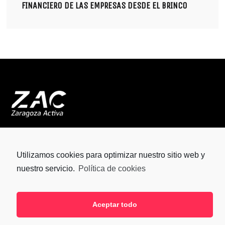
FINANCIERO DE LAS EMPRESAS DESDE EL BRINCO
SÍGUENOS
Utilizamos cookies para optimizar nuestro sitio web y
nuestro servicio.
Política de cookies
ZARAGOZA ACTIVA © 2021 |
POLÍTICA DE PRIVACIDAD
| DISEÑO WEB
ESTUDIO
BLU
Aceptar todo